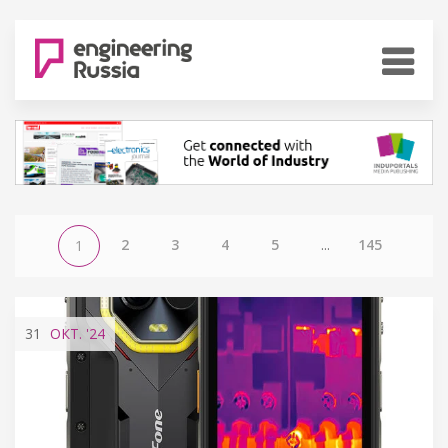
2
3
4
5
...
145
1
31
ОКТ.
'24