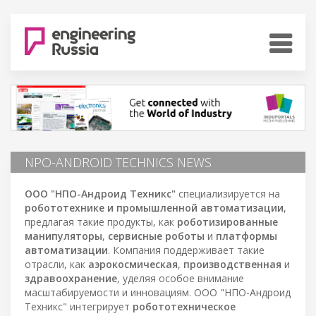
NPO-ANDROID TECHNICS NEWS
ООО "НПО-Андроид Техникс"
специализируется на
робототехнике и промышленной автоматизации
,
предлагая такие продукты, как
роботизированные
манипуляторы
,
сервисные роботы
и
платформы
автоматизации
. Компания поддерживает такие
отрасли, как
аэрокосмическая
,
производственная
и
здравоохранение
, уделяя особое внимание
масштабируемости и инновациям. ООО "НПО-Андроид
Техникс" интегрирует
робототехническое