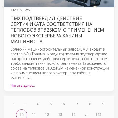
TMX NEWS
ТМХ ПОДТВЕРДИЛ ДЕЙСТВИЕ
СЕРТИФИКАТА СООТВЕТСТВИЯ НА
ТЕПЛОВОЗ 3ТЭ25К2М С ПРИМЕНЕНИЕМ
НОВОГО ЭКСТЕРЬЕРА КАБИНЫ
МАШИНИСТА
Брянский машиностроительный завод (БМЗ, входит в
состав АО «Транмашхолдинг») получил подтверждение
распространения действия сертификата соответствия
требованиям технического регламента Таможенного
союза на тепловоз 3ТЭ25К2М измененной конструкции
– с применением нового экстерьера кабины
машиниста.
Читать далее…
1
...
4
5
6
7
8
9
11
12
13
14
...
145
10