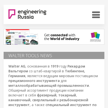
WALTER TOOLS NEWS
Walter AG
, основанная в
1919
году
Рихардом
Вальтером
со штаб-квартирой в
Тюбингене,
Германия
, является ведущим мировым поставщиком
прецизионного инструмента
для
металлообрабатывающей промышленности
.
Обширный ассортимент продукции компании
включает в себя
фрезерный
,
токарный
,
канавочный
,
сверлильный
и
резьбонарезной
инструмент
, а также
специальный инструмент по