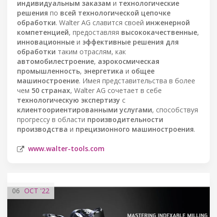
индивидуальным заказам
и
технологические
решения
по
всей технологической цепочке
обработки
. Walter AG славится своей
инженерной
компетенцией
, предоставляя
высококачественные
,
инновационные
и
эффективные решения для
обработки
таким отраслям, как
автомобилестроение
,
аэрокосмическая
промышленность
,
энергетика
и
общее
машиностроение
. Имея представительства в более
чем
50 странах
, Walter AG сочетает в себе
технологическую экспертизу
с
клиентоориентированными услугами
, способствуя
прогрессу в области
производительности
производства
и
прецизионного машиностроения
.
www.walter-tools.com
06
OCT
'22