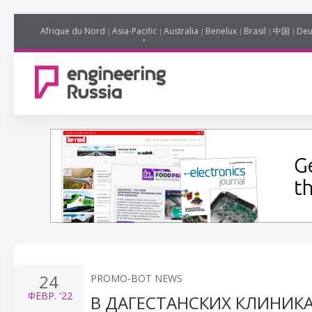
Afrique du Nord
Asia-Pacific
Australia
Benelux
Brasil
中国
Deu
24
PROMO-BOT NEWS
ФЕВР.
'22
В ДАГЕСТАНСКИХ КЛИНИК