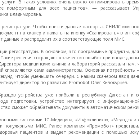
 услуги. В таких условиях очень важно оптимизировать врем
ике комфортным для всех пациентов», — рассказывает Уп
ика Владимировна.⁣
в регистратуре. Чтобы внести данные паспорта, СНИЛС или по
окумент на сканер и нажать на кнопку «Сканировать» в интер
ет данные и распределит их в соответствующие поля МИС.
ции регистратуры. В основном, это программные продукты, дл
 Такие решения сокращают количество ошибок при вводе данны
Директора медицинских клиник и лабораторий рассказали нам,
ней справляются сами администраторы. Основная потребность 
секунд, чтобы уменьшить очереди. С нашим сканером ввод дан
ентирует директор по развитию Promobot Олег Кивокурцев.
разцов устройства уже прибыли в республику Дагестан и с
ходе подготовки, устройство интегрируют с информационно
ойство сможет обрабатывать документы в автоматическом режи
ионными системами 1С-Медицина, «Инфоклиника», «Медодс» и 
ми популярными МИС. Ранее компания «Промобот» представи
здоровья пациентов и выдает рекомендации с помощью иску