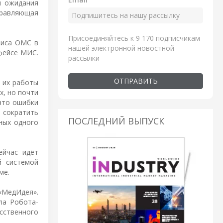
я ожидания
равляющая
Присоединяйтесь к 9 170 подписчикам
лиса ОМС в
нашей электронной новостной
фейсе МИС.
рассылки
ОТПРАВИТЬ
я их работы
х, но почти
 что ошибки
– сократить
ПОСЛЕДНИЙ ВЫПУСК
ных одного
ейчас идёт
й системой
ме.
«МедИдея».
ла Робота-
сственного