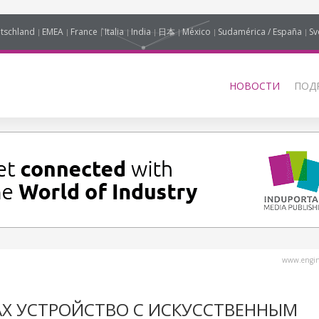
tschland
EMEA
France
Italia
India
日本
México
Sudamérica / España
Sv
НОВОСТИ
ПОД
www.engine
АХ УСТРОЙСТВО С ИСКУССТВЕННЫМ