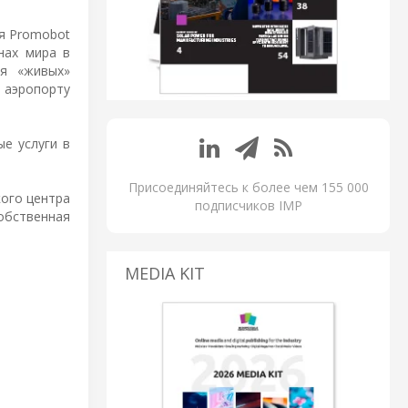
ня Promobot
нах мира в
яя «живых»
 аэропорту
е услуги в
Присоединяйтесь к более чем 155 000
кого центра
подписчиков IMP
обственная
MEDIA KIT