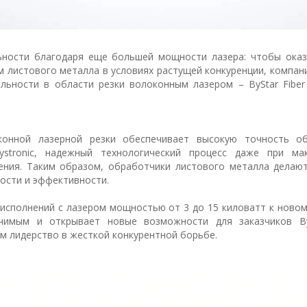
ьности благодаря еще большей мощности лазера: чтобы ока
листового металла в условиях растущей конкуренции, компани
льности в области резки волоконным лазером – ByStar Fiber
конной лазерной резки обеспечивает высокую точность о
stronic, надежный технологический процесс даже при ма
ения. Таким образом, обработчики листового металла делаю
ости и эффективности.
 исполнений с лазером мощностью от 3 до 15 киловатт к ново
чимым и открывает новые возможности для заказчиков By
м лидерство в жесткой конкурентной борьбе.