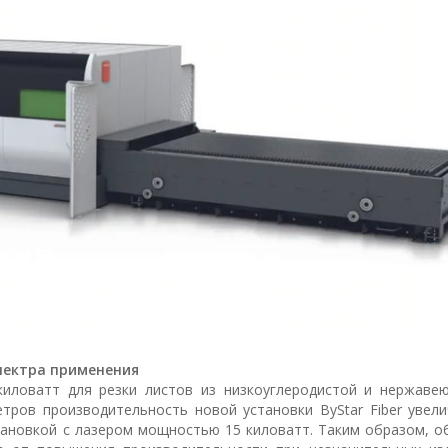
спектра применения
иловатт для резки листов из низкоуглеродистой и нержаве
ров производительность новой установки ByStar Fiber увели
тановкой с лазером мощностью 15 киловатт. Таким образом, о