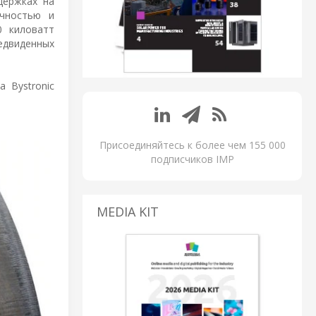
держках на
очностью и
0 киловатт
едвиденных
 Bystronic
Присоединяйтесь к более чем 155 000
подписчиков IMP
MEDIA KIT