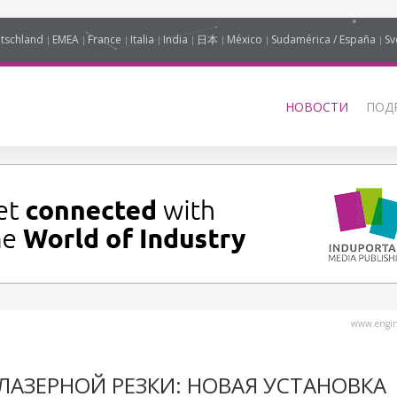
tschland
EMEA
France
Italia
India
日本
México
Sudamérica / España
Sv
НОВОСТИ
ПОД
www.engine
ЛАЗЕРНОЙ РЕЗКИ: НОВАЯ УСТАНОВКА