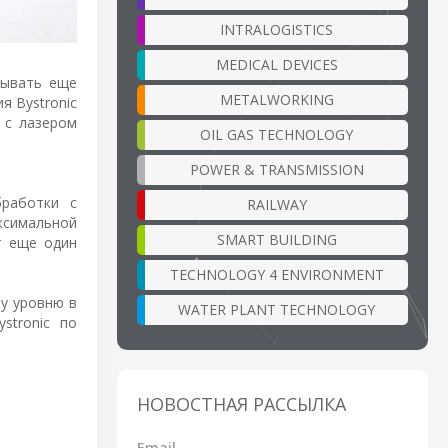
INTRALOGISTICS
MEDICAL DEVICES
зывать еще
METALWORKING
я Bystronic
 с лазером
OIL GAS TECHNOLOGY
POWER & TRANSMISSION
бработки с
RAILWAY
ксимальной
SMART BUILDING
т еще один
TECHNOLOGY 4 ENVIRONMENT
му уровню в
WATER PLANT TECHNOLOGY
stronic по
НОВОСТНАЯ РАССЫЛКА
Email