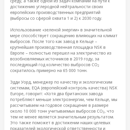
среду, а также одной из задач компании на пути к
достижению углеродной нейтральности своих
европейских производственных предприятий
(выбросы со сферой охвата 1 и 2) к 2030 году.
Использование «зеленой энергии» в значительной
мере способствует сокращению влияющих на климат
выбросов. После того как завод в Кельце –
крупнейшая производственная площадка NSK в
Европе – полностью перешел на электричество из
возобновляемых источников в 2019 году, за
последующий год количество выбросов CO
2
сократилось примерно на 65 000 тонн.
Эдди Уорд, менеджер по качеству и экологическим
системам, EQA (европейский контроль качества) NSK
Europe, говорит: «Хотя два британских завода
потребляют меньше электроэнергии, чем Кельце, мы
рассчитываем на годовое сокращение в размере
около 10 000 тонн учитываемых выбросов CO
, что
2
тем не менее является значительным результатом.
Это также поможет в достижении наших целевых
показателей экологической ответственности и