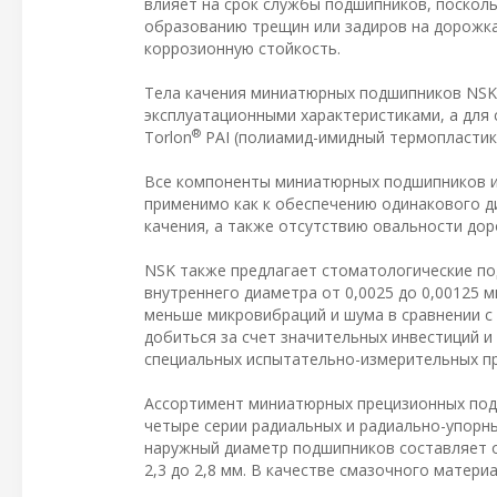
влияет на срок службы подшипников, посколь
образованию трещин или задиров на дорожк
коррозионную стойкость.
Тела качения миниатюрных подшипников NSK
эксплуатационными характеристиками, а для 
®
Torlon
PAI (полиамид-имидный термопластик
Все компоненты миниатюрных подшипников из
применимо как к обеспечению одинакового ди
качения, а также отсутствию овальности дор
NSK также предлагает стоматологические по
внутреннего диаметра от 0,0025 до 0,00125 м
меньше микровибраций и шума в сравнении с 
добиться за счет значительных инвестиций и
специальных испытательно-измерительных п
Ассортимент миниатюрных прецизионных под
четыре серии радиальных и радиально-упорн
наружный диаметр подшипников составляет от
2,3 до 2,8 мм. В качестве смазочного матер