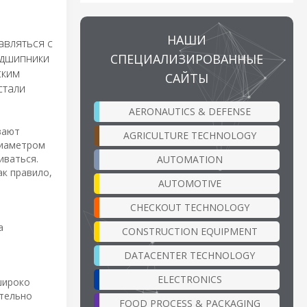
НАШИ
авляться с
СПЕЦИАЛИЗИРОВАННЫЕ
одшипники
ским
САЙТЫ
стали
AERONAUTICS & DEFENSE
вают
AGRICULTURE TECHNOLOGY
диаметром
иваться.
AUTOMATION
ак правило,
AUTOMOTIVE
CHECKOUT TECHNOLOGY
а
CONSTRUCTION EQUIPMENT
DATACENTER TECHNOLOGY
,
ELECTRONICS
широко
ительно
FOOD PROCESS & PACKAGING