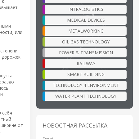
 к
повышает
INTRALOGISTICS
MEDICAL DEVICES
нными
METALWORKING
ности) или
OIL GAS TECHNOLOGY
 степени
POWER & TRANSMISSION
) дорожек
RAILWAY
SMART BUILDING
опуска
гораздо
TECHNOLOGY 4 ENVIRONMENT
лось
ки
WATER PLANT TECHNOLOGY
 себя
ртный
НОВОСТНАЯ РАССЫЛКА
 ширине от
.
Email