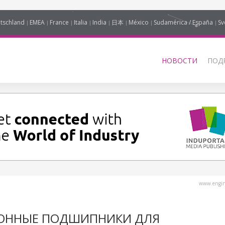
tschland
EMEA
France
Italia
India
日本
México
Sudamérica / España
Sv
НОВОСТИ
ПОД
www.engine
ОННЫЕ ПОДШИПНИКИ ДЛЯ