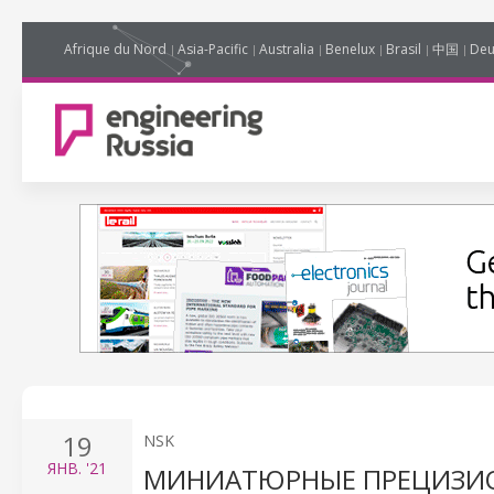
Afrique du Nord
Asia-Pacific
Australia
Benelux
Brasil
中国
Deu
19
NSK
ЯНВ.
'21
МИНИАТЮРНЫЕ ПРЕЦИЗИ