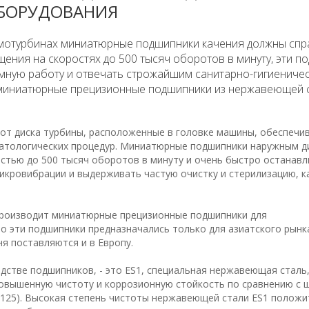
БОРУДОВАНИЯ
мотурбинах миниатюрные подшипники качения должны спр
ения на скоростях до 500 тысяч оборотов в минуту, эти п
мную работу и отвечать строжайшим санитарно-гигиениче
 миниатюрные прецизионные подшипники из нержавеющей 
от диска турбины, расположенные в головке машины, обеспечи
матологических процедур. Миниатюрные подшипники наружным 
остью до 500 тысяч оборотов в минуту и очень быстро останавл
икровибрации и выдерживать частую очистку и стерилизацию, к
производит миниатюрные прецизионные подшипники для
о эти подшипники предназначались только для азиатского рынк
я поставляются и в Европу.
дстве подшипников, - это ES1, специальная нержавеющая сталь
овышенную чистоту и коррозионную стойкость по сравнению с 
.4125). Высокая степень чистоты нержавеющей стали ES1 полож