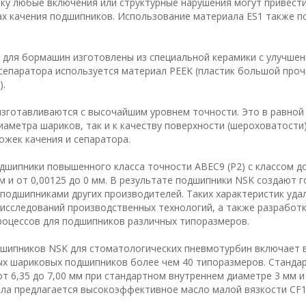
ку любые включения или структурные нарушения могут привести
ах качения подшипников. Использование материала ES1 также 
 для бормашин изготовлены из специальной керамики с улучше
сепаратора используется материал PEEK (пластик большой проч
).
готавливаются с высочайшим уровнем точности. Это в равной
аметра шариков, так и к качеству поверхности (шероховатости
ожек качения и сепаратора.
дшипники повышенного класса точности ABEC9 (P2) с классом д
м и от 0,00125 до 0 мм. В результате подшипники NSK создают 
подшипниками других производителей. Таких характеристик уда
 исследований производственных технологий, а также разработ
роцессов для подшипников различных типоразмеров.
шипников NSK для стоматологических пневмотурбин включает в
ых шариковых подшипников более чем 40 типоразмеров. Станда
 6,35 до 7,00 мм при стандартном внутреннем диаметре 3 мм и
иала предлагается высокоэффективное масло малой вязкости CF1