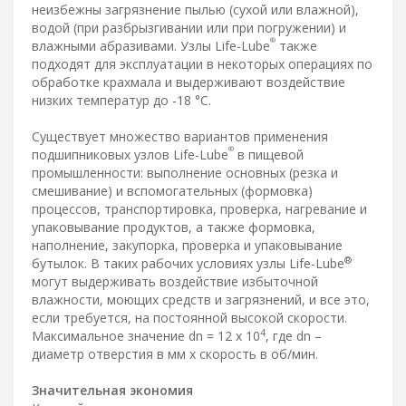
неизбежны загрязнение пылью (сухой или влажной),
водой (при разбрызгивании или при погружении) и
®
влажными абразивами. Узлы Life-Lube
также
подходят для эксплуатации в некоторых операциях по
обработке крахмала и выдерживают воздействие
низких температур до -18 °C.
Существует множество вариантов применения
®
подшипниковых узлов Life-Lube
в пищевой
промышленности: выполнение основных (резка и
смешивание) и вспомогательных (формовка)
процессов, транспортировка, проверка, нагревание и
упаковывание продуктов, а также формовка,
наполнение, закупорка, проверка и упаковывание
®
бутылок. В таких рабочих условиях узлы Life-Lube
могут выдерживать воздействие избыточной
влажности, моющих средств и загрязнений, и все это,
если требуется, на постоянной высокой скорости.
4
Максимальное значение dn = 12 x 10
, где dn –
диаметр отверстия в мм x скорость в об/мин.
Значительная экономия