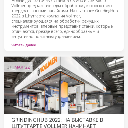
Новый дуэт заточных станков CS 860 и CSF 860 от
Vollmer предназначен для обработки дисковых пил с
твердосплавными напайками. На выставке GrindingHub
2022 в Штутгарте компания Vollmer,
специализирующаяся на обработки режущих
инструментов, впервые представит станки, которые
отличаются, прежде всего, единообразным и
интуитивно понятным управлением.
Читать далее…
31
MAR
'22
GRINDINGHUB 2022: НА ВЫСТАВКЕ В
ШТУТГАРТЕ VOLLMER НАЧИНАЕТ