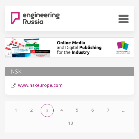
NSK
www.nskeurope.com
1
2
4
5
6
7
...
3
13