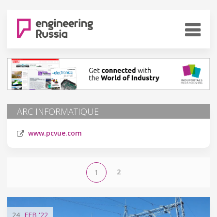
ARC INFORMATIQUE
www.pcvue.com
2
1
24
FEB
'22