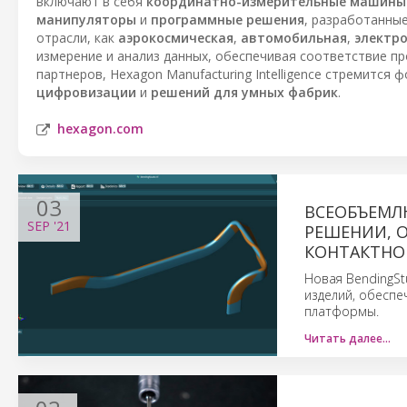
включают в себя
координатно-измерительные машины
манипуляторы
и
программные решения
, разработанны
отрасли, как
аэрокосмическая
,
автомобильная
,
электр
измерение и анализ данных, обеспечивая соответствие п
партнеров, Hexagon Manufacturing Intelligence стремитс
цифровизации
и
решений для умных фабрик
.
hexagon.com
03
ВСЕОБЪЕМЛ
SEP
'21
РЕШЕНИИ, 
КОНТАКТНО
Новая BendingSt
изделий, обеспе
платформы.
Читать далее…