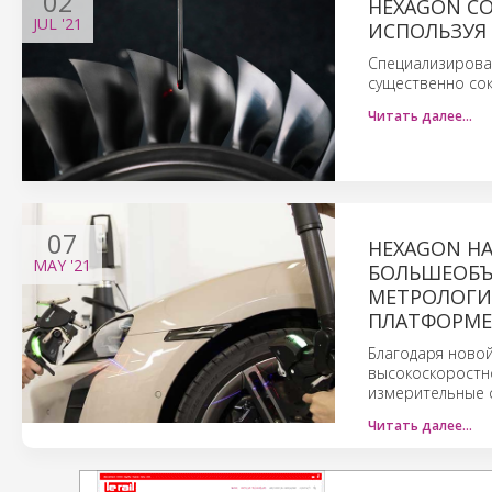
02
HEXAGON С
JUL
'21
ИСПОЛЬЗУЯ
Специализирова
существенно сок
Читать далее…
07
HEXAGON Н
MAY
'21
БОЛЬШЕОБЪ
МЕТРОЛОГИ
ПЛАТФОРМЕ
Благодаря новой
высокоскоростн
измерительные с
Читать далее…