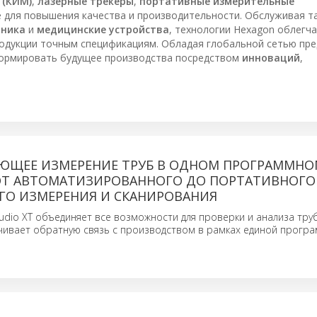
 (КИМ)
,
лазерные трекеры
,
портативные измерительные
е для повышения качества и производительности. Обслуживая т
оника
и
медицинские устройства
, технологии Hexagon облегч
родукции точным спецификациям. Обладая глобальной сетью пре
я формировать будущее производства посредством
инноваций
,
ЮЩЕЕ ИЗМЕРЕНИЕ ТРУБ В ОДНОМ ПРОГРАММНО
ОТ АВТОМАТИЗИРОВАННОГО ДО ПОРТАТИВНОГО
ГО ИЗМЕРЕНИЯ И СКАНИРОВАНИЯ
udio XT объединяет все возможности для проверки и анализа тру
чивает обратную связь с производством в рамках единой прогр