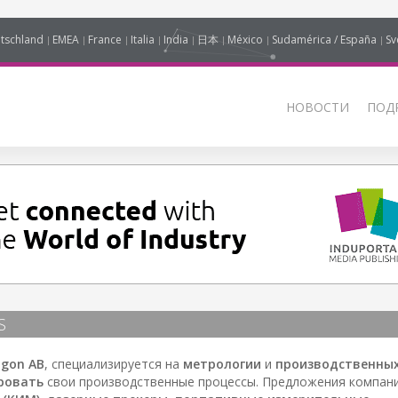
tschland
EMEA
France
Italia
India
日本
México
Sudamérica / España
Sv
НОВОСТИ
ПОД
S
gon AB
, специализируется на
метрологии
и
производственны
ровать
свои производственные процессы. Предложения компан