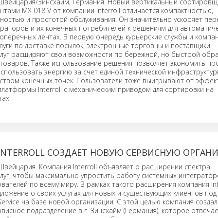
 Швейцария/Зинсхайм, Германия. Новый вертикальный сортировщ
тами MX 018 V от компании Interroll отличается компактностью,
ностью и простотой обслуживания. Он значительно ускоряет пер
раторов и их конечных потребителей к решениям для автоматич
оперечных лентах. В первую очередь курьерские службы и компан
уги по доставке посылок, электронные торговцы и поставщики
слуг расширяют свои возможности по бережной, но быстрой обр
товаров. Также использование решения позволяет экономить пр
спользовать энергию за счет единой технической инфраструктур
ством конечных точек. Пользователи тоже выигрывают от эффек
латформы Interroll с механическим приводом для сортировки на
ах.
INTERROLL СОЗДАЕТ НОВУЮ СЕРВИСНУЮ ОРГАН
Швейцария. Компания Interroll объявляет о расширении спектра
луг, чтобы максимально упростить работу системных интегратор
вателей по всему миру. В рамках такого расширения компания Inte
ложение о своих услугах для новых и существующих клиентов по
me Service на базе новой организации. С этой целью компания созда
висное подразделение в г. Зинсхайм (Германия), которое отвечае