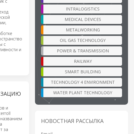
ик с
INTRALOGISTICS
еход
еской
MEDICAL DEVICES
ии,
METALWORKING
аботке
остранство
OIL GAS TECHNOLOGY
ы с
тивности и
POWER & TRANSMISSION
RAILWAY
SMART BUILDING
TECHNOLOGY 4 ENVIRONMENT
WATER PLANT TECHNOLOGY
ИЗАЦИЮ
ов и
rroll
д названием
НОВОСТНАЯ РАССЫЛКА
ла
т за
Email