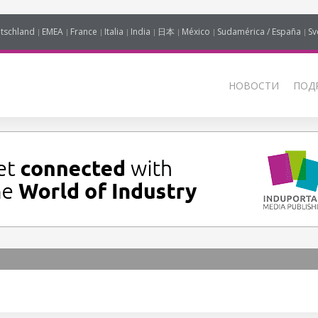
tschland
EMEA
France
Italia
India
日本
México
Sudamérica / España
Sv
НОВОСТИ
ПОД