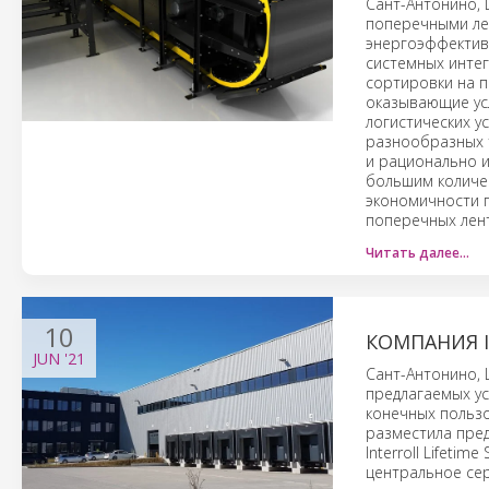
Сант-Антонино,
поперечными лен
энергоэффектив
системных интег
сортировки на п
оказывающие усл
логистических у
разнообразных 
и рационально и
большим количе
экономичности п
поперечных лент
Читать далее…
10
КОМПАНИЯ 
JUN
'21
Сант-Антонино, 
предлагаемых ус
конечных пользо
разместила пред
Interroll Lifeti
центральное сер