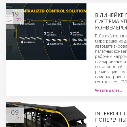
19
В ЛИНЕЙКЕ 
JUL
'21
СИСТЕМА У
КОНВЕЙЕРОВ
Г. Сант-Антонино
мире решение дл
автоматизирова
палетных конвей
рабочим напряже
планирование и 
потребностей за
реализации сам
самонастраиваю
контроллера (ПЛК
Читать далее…
09
INTERROLL
JUL
'21
ПОПЕРЕЧНЫ