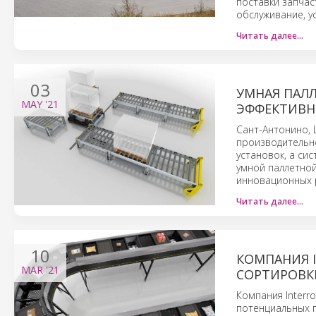
поставки запчас
обслуживание, у
Читать далее…
03
УМНАЯ ПАЛ
MAY
'21
ЭФФЕКТИВН
Сант-Антонино,
производительн
установок, а си
умной паллетной
инновационных 
Читать далее…
10
КОМПАНИЯ 
MAR
'21
СОРТИРОВК
Компания Interr
потенциальных п