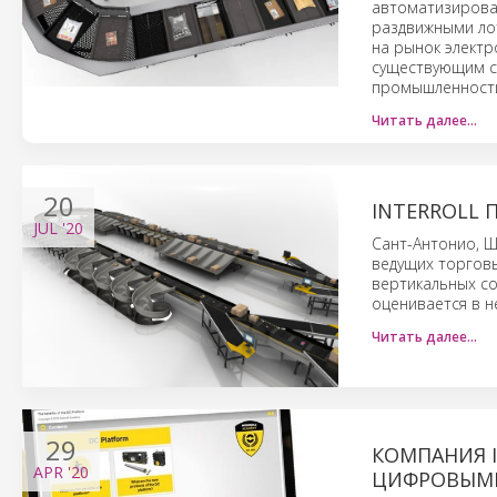
автоматизирова
раздвижными лот
на рынок электр
существующим с
промышленности,
Читать далее…
20
INTERROLL 
JUL
'20
Сант-Антонио, Ш
ведущих торговы
вертикальных с
оценивается в н
Читать далее…
29
КОМПАНИЯ 
APR
'20
ЦИФРОВЫМ