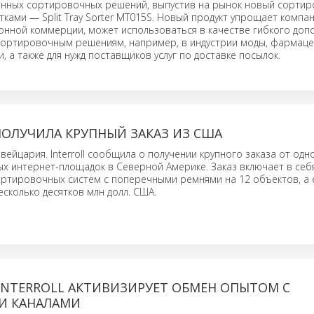
нных сортировочных решений, выпустив на рынок новый сортир
ками — Split Tray Sorter MT015S. Новый продукт упрощает компа
онной коммерции, может использоваться в качестве гибкого допо
ортировочным решениям, например, в индустрии моды, фармаце
 а также для нужд поставщиков услуг по доставке посылок.
ПОЛУЧИЛА КРУПНЫЙ ЗАКАЗ ИЗ США
вейцария. Interroll сообщила о получении крупного заказа от одн
х интернет-площадок в Северной Америке. Заказ включает в себ
ортировочных систем с поперечными ремнями на 12 объектов, а
есколько десятков млн долл. США.
INTERROLL АКТИВИЗИРУЕТ ОБМЕН ОПЫТОМ С
И КАНАЛАМИ