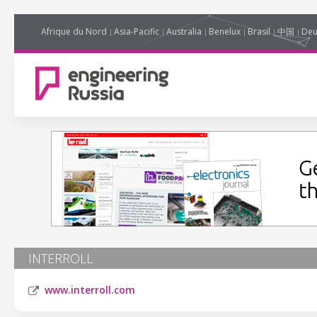
Afrique du Nord
Asia-Pacific
Australia
Benelux
Brasil
中国
Deu
INTERROLL
www.interroll.com