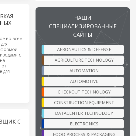
БКАЯ
НАШИ
ТНЫХ
СПЕЦИАЛИЗИРОВАННЫЕ
САЙТЫ
ное во всем
 для
AERONAUTICS & DEFENSE
атформой
риводами с
AGRICULTURE TECHNOLOGY
 на
 от
AUTOMATION
е для
AUTOMOTIVE
о
CHECKOUT TECHNOLOGY
CONSTRUCTION EQUIPMENT
DATACENTER TECHNOLOGY
ВЩИК С
ELECTRONICS
FOOD PROCESS & PACKAGING