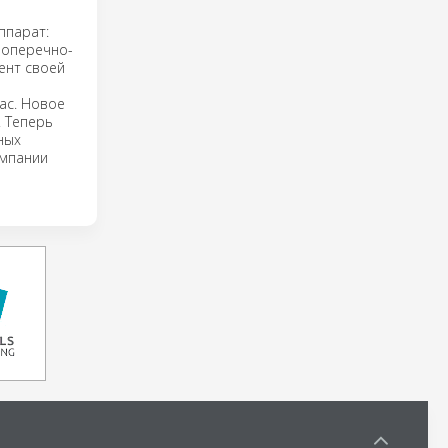
ппарат:
поперечно-
ент своей
ас. Новое
. Теперь
ных
омпании