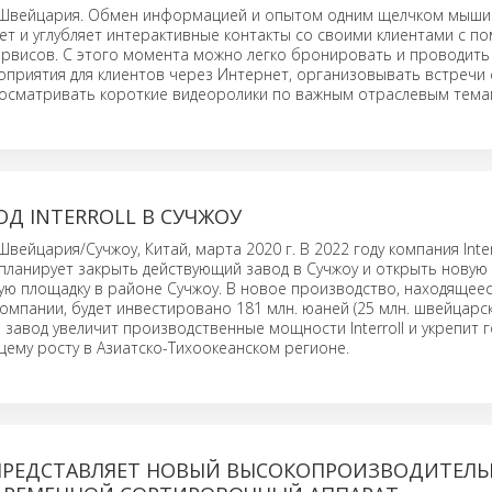
 Швейцария. Обмен информацией и опытом одним щелчком мыши:
ряет и углубляет интерактивные контакты со своими клиентами с 
ервисов. С этого момента можно легко бронировать и проводить
приятия для клиентов через Интернет, организовывать встречи 
росматривать короткие видеоролики по важным отраслевым тема
Д INTERROLL В СУЧЖОУ
вейцария/Сучжоу, Китай, марта 2020 г. В 2022 году компания Inter
d. планирует закрыть действующий завод в Сучжоу и открыть новую
ю площадку в районе Сучжоу. В новое производство, находящеес
омпании, будет инвестировано 181 млн. юаней (25 млн. швейцарс
 завод увеличит производственные мощности Interroll и укрепит 
щему росту в Азиатско-Тихоокеанском регионе.
 ПРЕДСТАВЛЯЕТ НОВЫЙ ВЫСОКОПРОИЗВОДИТЕЛ