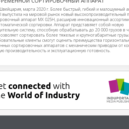
-РЕМЕННОЙ СОРТИРОВОЧНЫЙ АППАРАТ
Швейцария, марта 2020 г. Более быстрый, гибкий и малошумный а
oll выпустила на мировой рынок новый высокопроизводительный 
ровочный аппарат MX 025H, расширив инновационный ассортим
втоматической сортировки. Аппарат представляет собой новую
тельную систему, способную обрабатывать до 20 000 грузов в ч
озволяет сортировать более тяжелые и крупногабаритные грузы
бовательные клиенты смогут оценить преимущества горизонталь
нных сортировочных аппаратов с механическим приводом от к
окую производительность и эксплуатационную готовность.