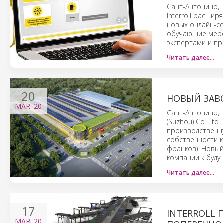
Сант-Антонино,
Interroll расши
новых онлайн-с
обучающие меро
экспертами и п
Читать далее…
20
НОВЫЙ ЗАВО
MAR
'20
Сант-Антонино, Ш
(Suzhou) Co. Lt
производственну
собственности к
франков). Новый
компании к буду
Читать далее…
17
INTERROLL
MAR
'20