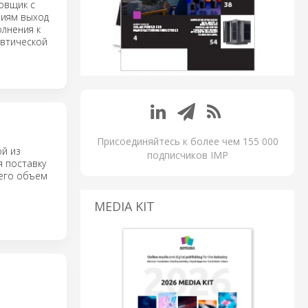
овщик с
ниям выход
лнения к
втической
Присоединяйтесь к более чем 155 000
ой из
подписчиков IMP
я поставку
 его объем
MEDIA KIT