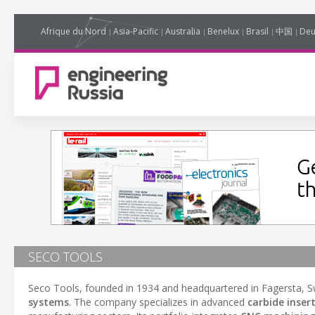
Afrique du Nord
Asia-Pacific
Australia
Benelux
Brasil
中国
Deu
SECO TOOLS
Seco Tools, founded in 1934 and headquartered in Fagersta, Sw
systems
. The company specializes in advanced
carbide inser