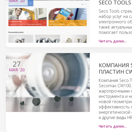
MAR
'20
SECO TOOLS
Seco Tools стре
набор услуг на 
электронного об
также актуальны
помогает польз
Читать далее…
27
КОМПАНИЯ 
MAR
'20
ПЛАСТИН C
Компания Seco T
Secomax CW100. 
жаропрочными с
инструмента и н
новой геометри
эффективность 
энергетической о
и другие виды HR
Читать далее…