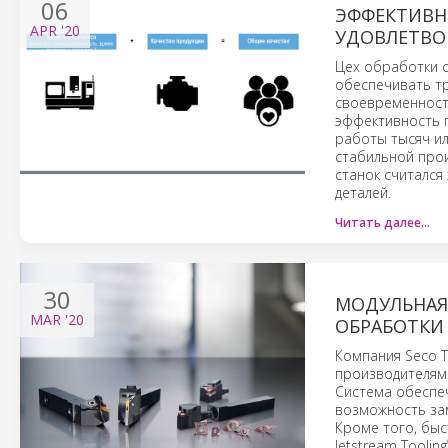
06
ЭФФЕКТИВН
APR
'20
УДОВЛЕТВО
Цех обработки с
обеспечивать т
своевременност
эффективность п
работы тысяч ил
стабильной прои
станок считался
деталей.
Читать далее…
30
МОДУЛЬНАЯ
MAR
'20
ОБРАБОТКИ
Компания Seco T
производителям
Система обеспеч
возможность за
Кроме того, быс
Jetstream Tooling