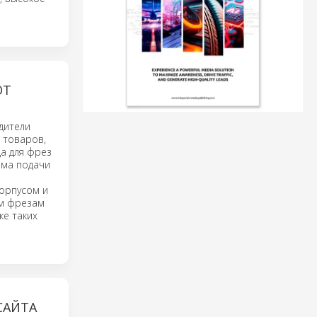
ЮТ
дители
 товаров,
да для фрез
ема подачи
корпусом и
ым фрезам
ке таких
САЙТА