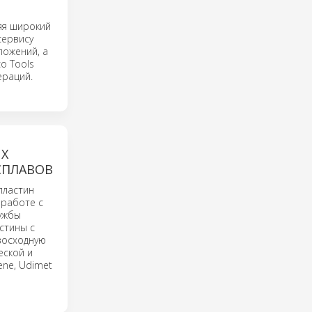
яя широкий
сервису
ложений, а
o Tools
ераций.
ИХ
СПЛАВОВ
пластин
 работе с
ужбы
стины с
восходную
еской и
ene, Udimet