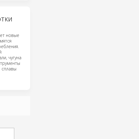
ОТКИ
ает новые
мятся
ебления.
й
ли, чугуна
струменты
 сплавы