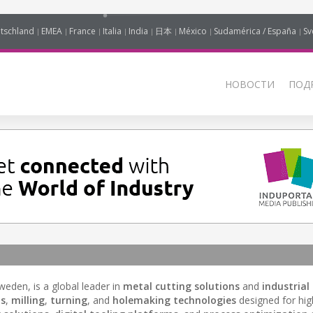
tschland
EMEA
France
Italia
India
日本
México
Sudamérica / España
Sv
НОВОСТИ
ПОД
eden, is a global leader in
metal cutting solutions
and
industrial
ts
,
milling
,
turning
, and
holemaking technologies
designed for hig