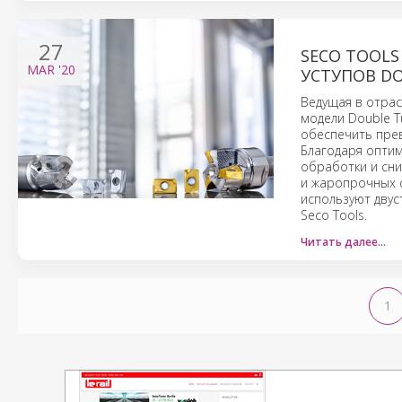
27
SECO TOOLS
MAR
'20
УСТУПОВ D
Ведущая в отрас
модели Double T
обеспечить пре
Благодаря опти
обработки и сни
и жаропрочных 
используют дву
Seco Tools.
Читать далее…
1