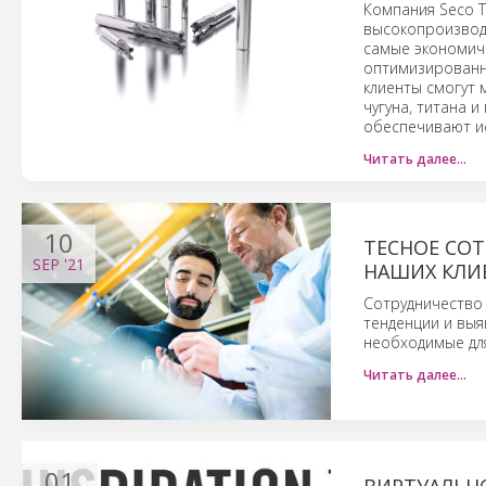
Компания Seco T
высокопроизвод
самые экономич
оптимизированно
клиенты смогут 
чугуна, титана 
обеспечивают и
Читать далее…
10
ТЕСНОЕ СОТ
SEP
'21
НАШИХ КЛИ
Сотрудничество 
тенденции и выя
необходимые для
Читать далее…
01