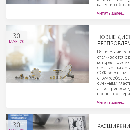
качество обрабо
Читать далее…
30
НОВЫЕ ДИСК
MAR
'20
БЕСПРОБЛЕ
Во время диско
сталкиваются с 
которая поможет
с малым шагом у
СОЖ обеспечива
стружкообразова
сменными пласт
легко превосход
прочных материа
Читать далее…
30
РАСШИРЕНИ