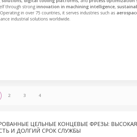
 solutions
,
digital tooling platforms
, and
process optimization 
self through strong
innovation in machining intelligence
,
sustaina
Operating in over 75 countries, it serves industries such as
aerospac
mance industrial solutions worldwide.
2
3
4
ОВАННЫЕ ЦЕЛЬНЫЕ КОНЦЕВЫЕ ФРЕЗЫ: ВЫСОКАЯ
СТЬ И ДОЛГИЙ СРОК СЛУЖБЫ