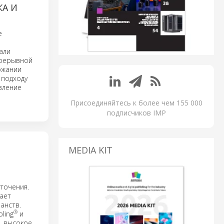
КА И
е
али
прерывной
ржании
 подходу
вление
Присоединяйтесь к более чем 155 000
подписчиков IMP
MEDIA KIT
Й
точения.
ает
анств.
®
ling
и
, высокое