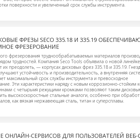
тки поверхности и увеличенный срок службы инструмента.
ОВЫЕ ФРЕЗЫ SECO 335.18 И 335.19 ОБЕСПЕЧИВА
МНОЕ ФРЕЗЕРОВАНИЕ
вого фрезерования труднообрабатываемых материалов произво
рядом трудностей. Компания Seco Tools объявила о новой линейке
 их преодолеть, — корпусах дисковых фрез 335.18 и 335.19. Гнез
лучшают устойчивость и производительность, а внутренняя сист
ет максимальный срок службы инструмента и превосходное
ние. Эти характеристики наряду с новым коррозионно-стойким 
инами с четырьмя режущими кромками позволяют таким дисков
ить высокоскоростные стальные аналоги, особенно при обработ
лов, как вязкая нержавеющая сталь, титан и суперсплавы.
Е ОНЛАЙН-СЕРВИСОВ ДЛЯ ПОЛЬЗОВАТЕЛЕЙ ВЕБ-