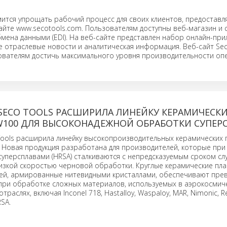
мится упрощать рабочий процесс для своих клиентов, предоставл
сайте www.secotools.com. Пользователям доступны веб-магазин и 
мена данными (EDI). На веб-сайте представлен набор онлайн-при
е отраслевые новости и аналитическая информация. Веб-сайт Sec
ователям достичь максимального уровня производительности оп
SECO TOOLS РАСШИРИЛА ЛИНЕЙКУ КЕРАМИЧЕСК
W100 ДЛЯ ВЫСОКОНАДЕЖНОЙ ОБРАБОТКИ СУПЕР
ools расширила линейку высокопроизводительных керамических 
Новая продукция разработана для производителей, которые при
уперсплавами (HRSA) сталкиваются с непредсказуемым сроком сл
изкой скоростью черновой обработки. Круглые керамические пла
ей, армированные нитевидными кристаллами, обеспечивают пре
при обработке сложных материалов, используемых в аэрокосмич
траслях, включая Inconel 718, Hastalloy, Waspaloy, MAR, Nimonic, R
SA.