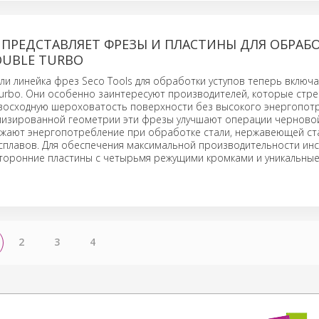
 ПРЕДСТАВЛЯЕТ ФРЕЗЫ И ПЛАСТИНЫ ДЛЯ ОБРАБ
OUBLE TURBO
ли линейка фрез Seco Tools для обработки уступов теперь включ
urbo. Они особенно заинтересуют производителей, которые стре
восходную шероховатость поверхности без высокого энергопотр
мизированной геометрии эти фрезы улучшают операции черново
жают энергопотребление при обработке стали, нержавеющей ста
сплавов. Для обеспечения максимальной производительности ин
сторонние пластины с четырьмя режущими кромками и уникальные
2
3
4