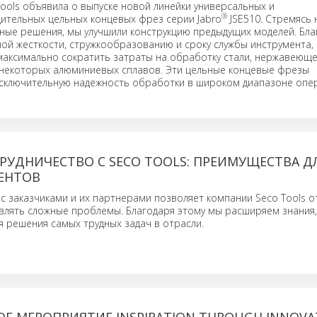
ools объявила о выпуске новой линейки универсальных и
®
ительных цельных концевых фрез серии Jabro
JSE510. Стремясь 
ные решения, мы улучшили конструкцию предыдущих моделей. Бла
й жесткости, стружкообразованию и сроку службы инструмента,
максимально сократить затраты на обработку стали, нержавеюще
и некоторых алюминиевых сплавов. Эти цельные концевые фрезы
сключительную надежность обработки в широком диапазоне опе
РУДНИЧЕСТВО С SECO TOOLS: ПРЕИМУЩЕСТВА Д
ЕНТОВ
с заказчиками и их партнерами позволяет компании Seco Tools 
влять сложные проблемы. Благодаря этому мы расширяем знания,
 решения самых трудных задач в отрасли.