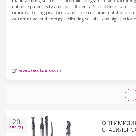
manufacturing sectors. Its portfolio integrates
CNC machining
enhance productivity and cost efficiency. Seco differentiates it
manufacturing practices
, and close customer collaboration. 
automotive
, and
energy
, delivering scalable and high-perfor
www.secotools.com
1
20
ОПТИМИЗИР
SEP
'21
СТАБИЛЬНО